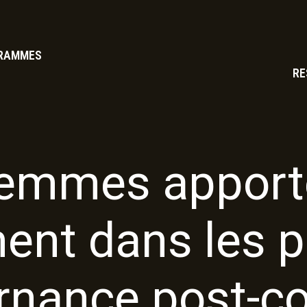
RAMMES
RE
femmes apporte
nt dans les 
nance post-co