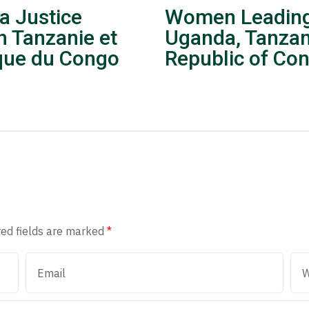
a Justice
Women Leading 
n Tanzanie et
Uganda, Tanzan
que du Congo
Republic of Co
red fields are marked
*