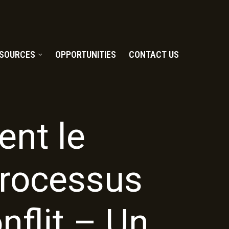
SOURCES
OPPORTUNITIES
CONTACT US
nt le
processus
nflit – Un